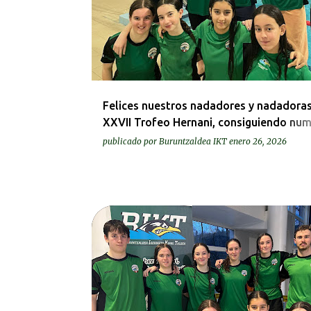
Felices nuestros nadadores y nadadoras
XXVII Trofeo Hernani, consiguiendo nu
mejoras
publicado por
Buruntzaldea IKT
enero 26, 2026
KRONIKAK-CRÓNICAS