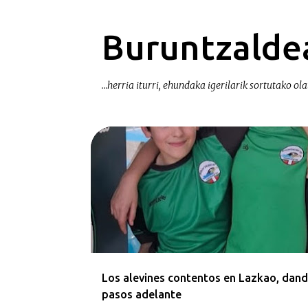
Buruntzaldea
...herria iturri, ehundaka igerilarik sortutako olat
E
KRONIKAK-CRÓNICAS
n
t
r
a
d
a
Los alevines contentos en Lazkao, dan
s
pasos adelante