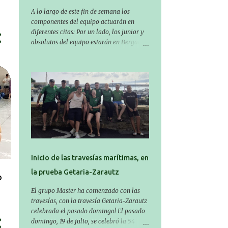
sabado y a las 8:30 el domingo
A lo largo de este fin de semana los
(polideportivo Aritzbatalde). SERIES
componentes del equipo actuarán en
diferentes citas: Por un lado, los junior y
absolutos del equipo estarán en Bergara,
compitiendo en el Campeonato de
Gipuzkoa de Verano , donde estarán Nora
Miguelez y Amaiur Iparragirre. El
campeonato se celebrará en dos jornadas:
el sábado tendrá sesiones de mañana y
tarde y el domingo sólo de mañana. Las
sesiones de mañana comenzarán a las
10:00 y las del sábado por la tarde a las
16:30. Por otro lado, otro grupo pequeño
actuará en el polideportivo Antzizar de
Beasain en el XXIIIº memorial Leire
Inicio de las travesías marítimas, en
Contreras , en una mañana popular
la prueba Getaria-Zarautz
festiva organizada por el club Igartza.
o
Las pruebas empezarán a las 10:30, a las
El grupo Master ha comenzado con las
11:30 habrá pruebas populares
travesías, con la travesía Getaria-Zarautz
australianas y después habrá un
celebrada el pasado domingo! El pasado
almuerzo para todos y todas las
domingo, 19 de julio, se celebró la 54
participantes. Toda la información sobre