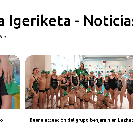
Ir al contenido principal
 Igeriketa - Noticia
ua...
KRONIKAK-CRÓNICAS
do
Buena actuación del grupo benjamín en Lazka