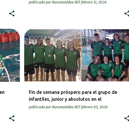
publicado por
Buruntzaldea IKT
febrero 11, 2026
KRONIKAK-CRÓNICAS
en
Fin de semana próspero para el grupo de
infantiles, junior y absolutos en el
Campeonato de Gipuzkoa de Invierno en Irún
publicado por
Buruntzaldea IKT
febrero 05, 2026