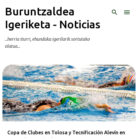
Buruntzaldea
Ir al contenido principal
Igeriketa - Noticias
...herria iturri, ehundaka igerilarik sortutako
olatua...
E
n
t
r
a
d
a
Copa de Clubes en Tolosa y Tecnificación Alevín en
s